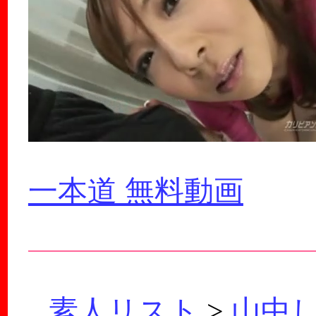
一本道 無料動画
素人リスト
>
山中