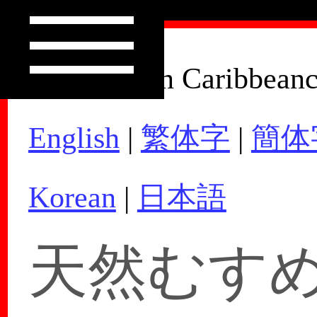
How to Join Caribbean
English
|
繁体字
|
簡体
Korean
|
日本語
天然むすめ