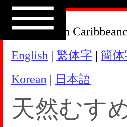
How to Join Caribbean
English
|
繁体字
|
簡体
Korean
|
日本語
天然むすめ