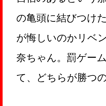
の亀頭に結びつけ
が悔しいのかリベ
奈ちゃん。罰ゲー
て、どちらが勝つ