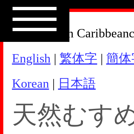
How to Join Caribbean
English
|
繁体字
|
簡体
Korean
|
日本語
天然むすめ