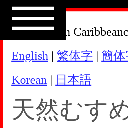
How to Join Caribbean
English
|
繁体字
|
簡体
Korean
|
日本語
天然むすめ