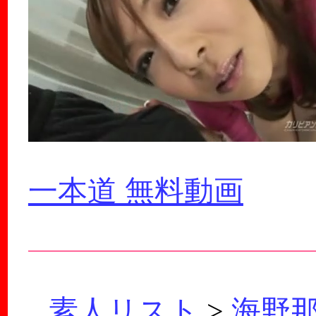
一本道 無料動画
素人リスト
>
海野