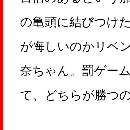
の亀頭に結びつけ
が悔しいのかリベ
奈ちゃん。罰ゲー
て、どちらが勝つ