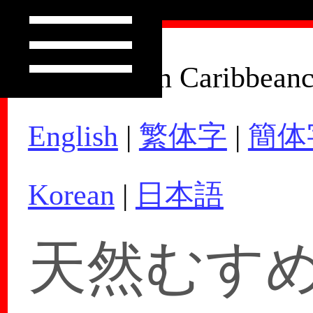
How to Join Caribbean
English
|
繁体字
|
簡体
Korean
|
日本語
天然むすめ