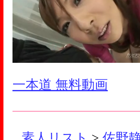
一本道 無料動画
素人リスト
>
佐野